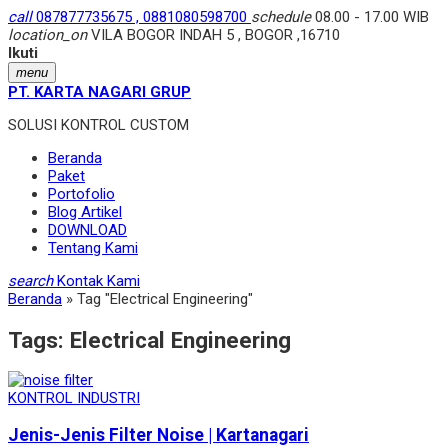
call
087877735675 , 0881080598700
schedule
08.00 - 17.00 WIB
location_on
VILA BOGOR INDAH 5 , BOGOR ,16710
Ikuti
menu
PT. KARTA NAGARI GRUP
SOLUSI KONTROL CUSTOM
Beranda
Paket
Portofolio
Blog Artikel
DOWNLOAD
Tentang Kami
search
Kontak Kami
Beranda
»
Tag "Electrical Engineering"
Tags:
Electrical Engineering
KONTROL INDUSTRI
Jenis-Jenis Filter Noise | Kartanagari