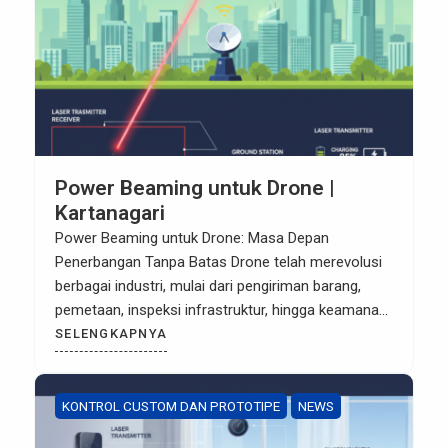
Power Beaming untuk Drone |
Kartanagari
Power Beaming untuk Drone: Masa Depan
Penerbangan Tanpa Batas Drone telah merevolusi
berbagai industri, mulai dari pengiriman barang,
pemetaan, inspeksi infrastruktur, hingga keamanan.
Namun, salah satu kendala terbesar dalam
SELENGKAPNYA
memaksimalkan potensi drone adalah
keterbatasan masa pakai baterai. Durasi
penerbangan yang singkat sering kali membatasi
KONTROL CUSTOM DAN PROTOTIPE
NEWS
efisiensi operasional dan memerlukan penghentian