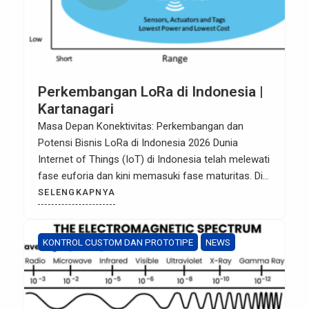
Perkembangan LoRa di Indonesia |
Kartanagari
Masa Depan Konektivitas: Perkembangan dan
Potensi Bisnis LoRa di Indonesia 2026 Dunia
Internet of Things (IoT) di Indonesia telah melewati
fase euforia dan kini memasuki fase maturitas. Di
tengah persaingan teknologi konektivitas, LoRa
SELENGKAPNYA
(Long Range) muncul sebagai juara untuk solusi
jarak jauh berdaya rendah. Memasuki tahun 2026,
ekosistem LoRa di tanah air bukan lagi sekadar […]
KONTROL CUSTOM DAN PROTOTIPE
NEWS