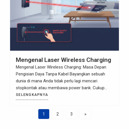
untuk pengisian ulang atau penggantian baterai. […]
Mengenal Laser Wireless Charging
Mengenal Laser Wireless Charging: Masa Depan
Pengisian Daya Tanpa Kabel Bayangkan sebuah
dunia di mana Anda tidak perlu lagi mencari
stopkontak atau membawa power bank. Cukup
masuk ke dalam ruangan, dan baterai perangkat
SELENGKAPNYA
Anda terisi secara otomatis dari jarak jauh.
Teknologi ini bukan lagi sekadar fiksi ilmiah. Optical
1
2
3
»
Wireless Power Transfer (OWPT), atau yang lebih
[…]