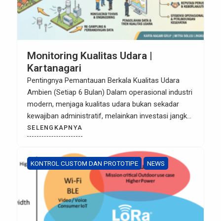
Monitoring Kualitas Udara |
Kartanagari
Pentingnya Pemantauan Berkala Kualitas Udara
Ambien (Setiap 6 Bulan) Dalam operasional industri
modern, menjaga kualitas udara bukan sekadar
kewajiban administratif, melainkan investasi jangka
panjang terhadap keberlanjutan ekosistem dan
SELENGKAPNYA
kesehatan manusia. 6 Monthly Ambient Air Quality
Monitoring atau pemantauan kualitas udara ambien
setiap semester merupakan standar emas yang
KONTROL CUSTOM DAN PROTOTIPE
NEWS
ditetapkan oleh regulator untuk memastikan emisi
dari aktivitas […]