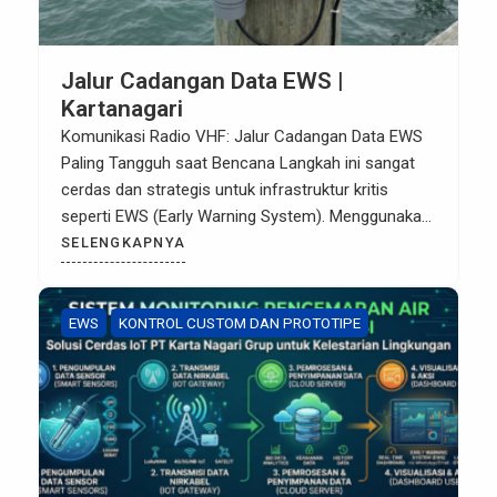
Jalur Cadangan Data EWS |
Kartanagari
Komunikasi Radio VHF: Jalur Cadangan Data EWS
Paling Tangguh saat Bencana Langkah ini sangat
cerdas dan strategis untuk infrastruktur kritis
seperti EWS (Early Warning System). Menggunakan
frekuensi VHF (Very High Frequency) sebagai jalur
SELENGKAPNYA
redundancy (cadangan) memastikan data tetap
terkirim meskipun jaringan seluler (GSM/4G)
tumbang akibat bencana atau gangguan sinyal di
EWS
KONTROL CUSTOM DAN PROTOTIPE
daerah remote (seperti perbukitan Bogor). […]