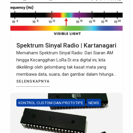
Spektrum Sinyal Radio | Kartanagari
Memahami Spektrum Sinyal Radio: Dari Siaran AM
hingga Kecanggihan LoRa Di era digital ini, kita
dikelilingi oleh gelombang tak kasat mata yang
membawa data, suara, dan gambar dalam hitungan
milidetik. Namun, tahukah Anda bahwa WiFi yang
SELENGKAPNYA
Anda gunakan di rumah dan sinyal GSM di ponsel
Anda sebenarnya menggunakan prinsip dasar yang
sama dengan radio FM […]
KONTROL CUSTOM DAN PROTOTIPE
NEWS