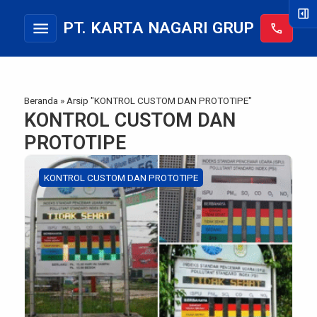
right_panel_open
menu
PT. KARTA NAGARI GRUP
call
Beranda
»
Arsip "KONTROL CUSTOM DAN PROTOTIPE"
KONTROL CUSTOM DAN
PROTOTIPE
KONTROL CUSTOM DAN PROTOTIPE