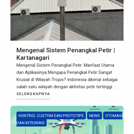
Mengenal Sistem Penangkal Petir |
Kartanagari
Mengenal Sistem Penangkal Petir: Manfaat Utama
dan Aplikasinya Mengapa Penangkal Petir Sangat
Krusial di Wilayah Tropis? Indonesia dikenal sebagai
salah satu wilayah dengan aktivitas petir tertinggi di
dunia. Bagi pemilik gedung, pengelola infrastruktur,
SELENGKAPNYA
maupun hunian, petir bukan sekadar fenomena
alam biasa, melainkan ancaman nyata yang dapat
merusak perangkat elektronik, menyebabkan
KONTROL CUSTOM DAN PROTOTIPE
NEWS
OTOMASI
kebakaran, hingga mengancam keselamatan jiwa.
DAN INTEGRASI
[…]