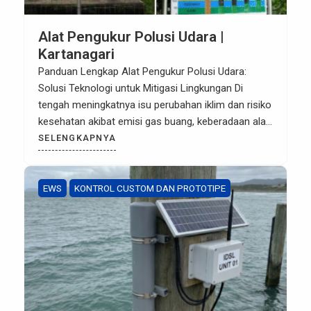
Alat Pengukur Polusi Udara |
Kartanagari
Panduan Lengkap Alat Pengukur Polusi Udara:
Solusi Teknologi untuk Mitigasi Lingkungan Di
tengah meningkatnya isu perubahan iklim dan risiko
kesehatan akibat emisi gas buang, keberadaan alat
pengukur polusi udara atau Air Quality Monitoring
SELENGKAPNYA
System (AQMS) menjadi instrumen krusial bagi
sektor industri maupun pemerintah. Bukan sekadar
alat deteksi, teknologi ini adalah garda terdepan
EWS
KONTROL CUSTOM DAN PROTOTIPE
dalam pengambilan kebijakan […]