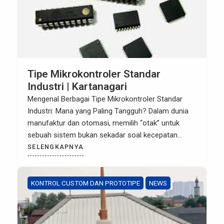
Tipe Mikrokontroler Standar
Industri | Kartanagari
Mengenal Berbagai Tipe Mikrokontroler Standar
Industri: Mana yang Paling Tangguh? Dalam dunia
manufaktur dan otomasi, memilih “otak” untuk
sebuah sistem bukan sekadar soal kecepatan
prosesor. Di lingkungan industri yang penuh dengan
SELENGKAPNYA
gangguan elektromagnetik (EMI), suhu ekstrem,
dan kelembapan, mikrokontroler (MCU) kelas
konsumen biasa sering kali tidak memadai. Artikel
KONTROL CUSTOM DAN PROTOTIPE
NEWS
ini akan membahas berbagai tipe mikrokontroler
yang […]