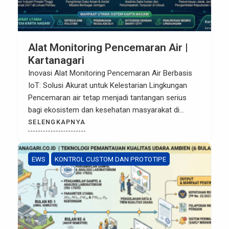
Alat Monitoring Pencemaran Air |
Kartanagari
Inovasi Alat Monitoring Pencemaran Air Berbasis
IoT: Solusi Akurat untuk Kelestarian Lingkungan
Pencemaran air tetap menjadi tantangan serius
bagi ekosistem dan kesehatan masyarakat di
Indonesia. Dengan meningkatnya aktivitas industri
SELENGKAPNYA
dan urbanisasi, kebutuhan akan sistem
pemantauan yang tidak hanya akurat tetapi juga
bekerja secara real-time menjadi sangat krusial.
EWS
KONTROL CUSTOM DAN PROTOTIPE
Pemantauan manual yang memakan waktu kini
mulai digantikan […]