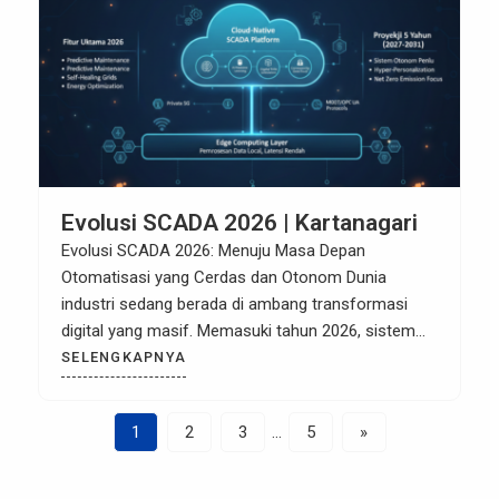
permukaan, bukan […]
Evolusi SCADA 2026 | Kartanagari
Evolusi SCADA 2026: Menuju Masa Depan
Otomatisasi yang Cerdas dan Otonom Dunia
industri sedang berada di ambang transformasi
digital yang masif. Memasuki tahun 2026, sistem
SCADA (Supervisory Control and Data Acquisition)
SELENGKAPNYA
bukan lagi sekadar pusat pemantauan data statis.
Seiring dengan percepatan Industri 4.0 di Indonesia,
1
2
3
…
5
»
SCADA telah berevolusi menjadi “otak” digital yang
mampu melakukan analisis […]