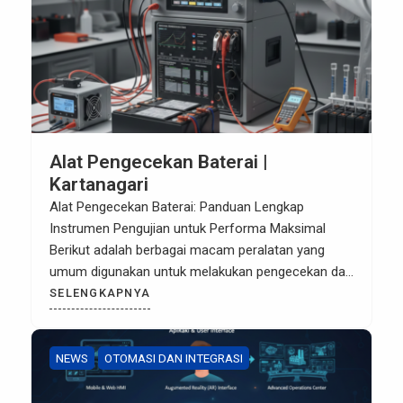
Alat Pengecekan Baterai |
Kartanagari
Alat Pengecekan Baterai: Panduan Lengkap
Instrumen Pengujian untuk Performa Maksimal
Berikut adalah berbagai macam peralatan yang
umum digunakan untuk melakukan pengecekan dan
pengujian baterai secara profesional: 1. Multimeter
SELENGKAPNYA
Digital (DMM) voltage) baterai secara instan.
Fungsi:Mengetahui apakah baterai berada dalam
kondisi kosong, penuh, atau sudah melewati
NEWS
OTOMASI DAN INTEGRASI
ambang batas pemakaian (over-discharge).
Keterbatasan: Hanya menunjukkan voltase