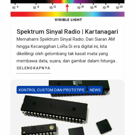
Spektrum Sinyal Radio | Kartanagari
Memahami Spektrum Sinyal Radio: Dari Siaran AM
hingga Kecanggihan LoRa Di era digital ini, kita
dikelilingi oleh gelombang tak kasat mata yang
membawa data, suara, dan gambar dalam hitungan
milidetik. Namun, tahukah Anda bahwa WiFi yang
SELENGKAPNYA
Anda gunakan di rumah dan sinyal GSM di ponsel
Anda sebenarnya menggunakan prinsip dasar yang
sama dengan radio FM […]
KONTROL CUSTOM DAN PROTOTIPE
NEWS