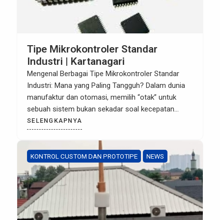
Tipe Mikrokontroler Standar
Industri | Kartanagari
Mengenal Berbagai Tipe Mikrokontroler Standar
Industri: Mana yang Paling Tangguh? Dalam dunia
manufaktur dan otomasi, memilih “otak” untuk
sebuah sistem bukan sekadar soal kecepatan
prosesor. Di lingkungan industri yang penuh dengan
SELENGKAPNYA
gangguan elektromagnetik (EMI), suhu ekstrem,
dan kelembapan, mikrokontroler (MCU) kelas
konsumen biasa sering kali tidak memadai. Artikel
KONTROL CUSTOM DAN PROTOTIPE
NEWS
ini akan membahas berbagai tipe mikrokontroler
yang […]