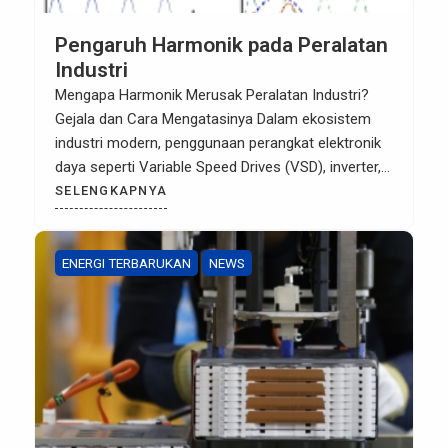
Pengaruh Harmonik pada Peralatan
Industri
Mengapa Harmonik Merusak Peralatan Industri?
Gejala dan Cara Mengatasinya Dalam ekosistem
industri modern, penggunaan perangkat elektronik
daya seperti Variable Speed Drives (VSD), inverter,
dan rectifier telah meningkatkan efisiensi secara
SELENGKAPNYA
signifikan. Namun, perangkat non-linear ini
membawa efek samping yang sering diabaikan:
Harmonik. Distorsi harmonik bukan sekadar
ENERGI TERBARUKAN
NEWS
gangguan teknis; ia adalah “pencuri senyap” yang
mengurangi umur pakai […]