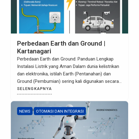
Perbedaan Earth dan Ground |
Kartanagari
Perbedaan Earth dan Ground: Panduan Lengkap
Instalasi Listrik yang Aman Dalam dunia kelistrikan
dan elektronika, istilah Earth (Pentanahan) dan
Ground (Pembumian) sering kali digunakan secara
bergantian. Namun, secara teknis, keduanya
SELENGKAPNYA
memiliki peran yang berbeda dalam menjaga
stabilitas sistem dan keselamatan pengguna. Bagi
para profesional di bidang infrastruktur dan
NEWS
OTOMASI DAN INTEGRASI
kelistrikan, memahami perbedaan ini bukan sekadar
teori, […]