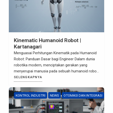
Kinematic Humanoid Robot |
Kartanagari
Menguasai Perhitungan Kinematik pada Humanoid
Robot: Panduan Dasar bagi Engineer Dalam dunia
robotika modern, menciptakan gerakan yang
menyerupai manusia pada sebuah humanoid robot
bukan sekadar masalah estetika, melainkan presisi
SELENGKAPNYA
matematis yang kompleks. Inti dari kemampuan ini
terletak pada satu bidang studi: Kinematika. Bagi
pengembang di bidang automation dan robotics,
KONTROL INDUSTRI
NEWS
OTOMASI DAN INTEGRASI
memahami cara robot berinteraksi dengan ruang
[…]