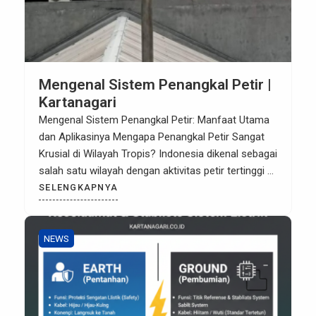
Mengenal Sistem Penangkal Petir |
Kartanagari
Mengenal Sistem Penangkal Petir: Manfaat Utama
dan Aplikasinya Mengapa Penangkal Petir Sangat
Krusial di Wilayah Tropis? Indonesia dikenal sebagai
salah satu wilayah dengan aktivitas petir tertinggi di
dunia. Bagi pemilik gedung, pengelola infrastruktur,
SELENGKAPNYA
maupun hunian, petir bukan sekadar fenomena
alam biasa, melainkan ancaman nyata yang dapat
merusak perangkat elektronik, menyebabkan
NEWS
kebakaran, hingga mengancam keselamatan jiwa.
[…]