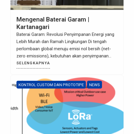
Mengenal Baterai Garam |
Kartanagari
Baterai Garam: Revolusi Penyimpanan Energi yang
Lebih Murah dan Ramah Lingkungan Di tengah
perlombaan global menuju emisi nol bersih (net-
zero emissions), kebutuhan akan penyimpanan
energi (battery storage) melonjak drastis. Selama
SELENGKAPNYA
ini, litium-ion menjadi primadona. Namun,
keterbatasan bahan baku dan harganya yang
fluktuatif mulai memicu pencarian alternatif.
KONTROL CUSTOM DAN PROTOTIPE
NEWS
Jawabannya mungkin ada di dapur kita: Garam.
Baterai natrium-ion […]