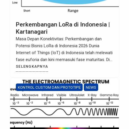
Perkembangan LoRa di Indonesia |
Kartanagari
Masa Depan Konektivitas: Perkembangan dan
Potensi Bisnis LoRa di Indonesia 2026 Dunia
Internet of Things (IoT) di Indonesia telah melewati
fase euforia dan kini memasuki fase maturitas. Di
tengah persaingan teknologi konektivitas, LoRa
SELENGKAPNYA
(Long Range) muncul sebagai juara untuk solusi
jarak jauh berdaya rendah. Memasuki tahun 2026,
ekosistem LoRa di tanah air bukan lagi sekadar […]
KONTROL CUSTOM DAN PROTOTIPE
NEWS