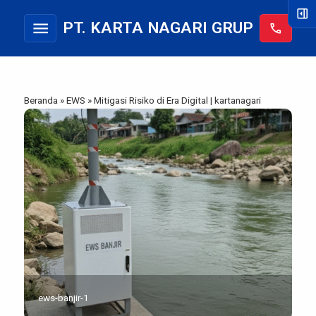
right_panel_open
menu
PT. KARTA NAGARI GRUP
call
Beranda
»
EWS
»
Mitigasi Risiko di Era Digital | kartanagari
ews-banjir-1