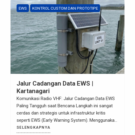
EWS
KONTROL CUSTOM DAN PROTOTIPE
Jalur Cadangan Data EWS |
Kartanagari
Komunikasi Radio VHF: Jalur Cadangan Data EWS
Paling Tangguh saat Bencana Langkah ini sangat
cerdas dan strategis untuk infrastruktur kritis
seperti EWS (Early Warning System). Menggunakan
frekuensi VHF (Very High Frequency) sebagai jalur
SELENGKAPNYA
redundancy (cadangan) memastikan data tetap