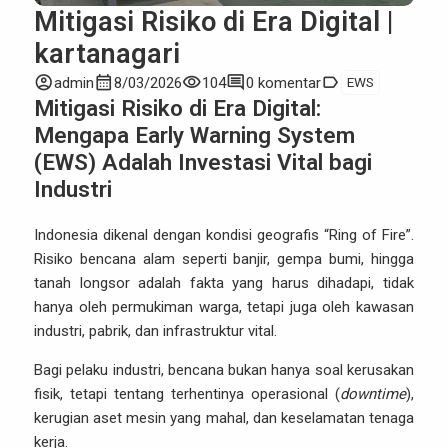
Mitigasi Risiko di Era Digital |
kartanagari
account_circle
calendar_month
visibility
comment
label
admin
8/03/2026
104
0 komentar
EWS
Mitigasi Risiko di Era Digital:
Mengapa Early Warning System
(EWS) Adalah Investasi Vital bagi
Industri
Indonesia dikenal dengan kondisi geografis “Ring of Fire”.
Risiko bencana alam seperti banjir, gempa bumi, hingga
tanah longsor adalah fakta yang harus dihadapi, tidak
hanya oleh permukiman warga, tetapi juga oleh kawasan
industri, pabrik, dan infrastruktur vital.
Bagi pelaku industri, bencana bukan hanya soal kerusakan
fisik, tetapi tentang terhentinya operasional (
downtime
),
kerugian aset mesin yang mahal, dan keselamatan tenaga
kerja.