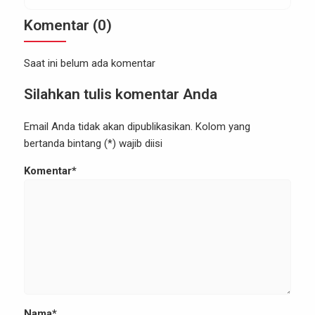
terkirim meskipun jaringan seluler (GSM/4G)
Komentar (0)
tumbang akibat bencana atau gangguan sinyal di
daerah remote (seperti perbukitan Bogor). […]
Saat ini belum ada komentar
Silahkan tulis komentar Anda
Email Anda tidak akan dipublikasikan. Kolom yang
bertanda bintang (*) wajib diisi
Komentar*
Nama*