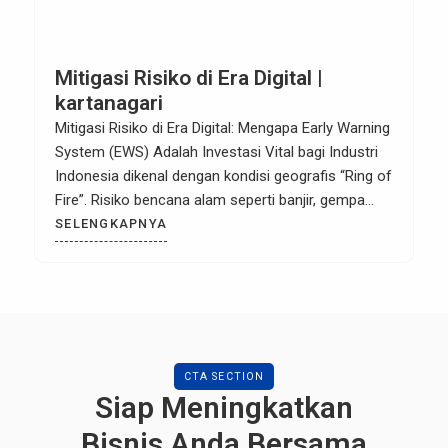
Mitigasi Risiko di Era Digital |
kartanagari
Mitigasi Risiko di Era Digital: Mengapa Early Warning
System (EWS) Adalah Investasi Vital bagi Industri
Indonesia dikenal dengan kondisi geografis “Ring of
Fire”. Risiko bencana alam seperti banjir, gempa
bumi, hingga tanah longsor adalah fakta yang harus
SELENGKAPNYA
dihadapi, tidak hanya oleh permukiman warga,
tetapi juga oleh kawasan industri, pabrik, dan
infrastruktur vital. Bagi pelaku industri, […]
CTA SECTION
Siap Meningkatkan
Bisnis Anda Bersama