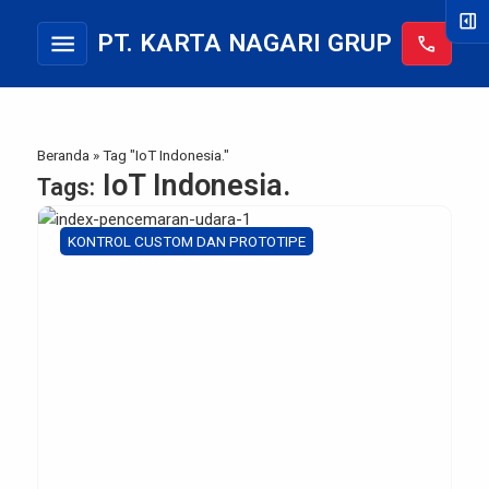
right_panel_open
menu
PT. KARTA NAGARI GRUP
call
Beranda
»
Tag "IoT Indonesia."
IoT Indonesia.
Tags:
KONTROL CUSTOM DAN PROTOTIPE