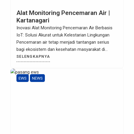
Alat Monitoring Pencemaran Air |
Kartanagari
Inovasi Alat Monitoring Pencemaran Air Berbasis
IoT: Solusi Akurat untuk Kelestarian Lingkungan
Pencemaran air tetap menjadi tantangan serius
bagi ekosistem dan kesehatan masyarakat di
Indonesia. Dengan meningkatnya aktivitas industri
SELENGKAPNYA
dan urbanisasi, kebutuhan akan sistem
pemantauan yang tidak hanya akurat tetapi juga
bekerja secara real-time menjadi sangat krusial.
EWS
NEWS
Pemantauan manual yang memakan waktu kini
mulai digantikan […]