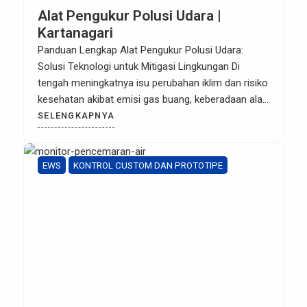
Alat Pengukur Polusi Udara |
Kartanagari
Panduan Lengkap Alat Pengukur Polusi Udara:
Solusi Teknologi untuk Mitigasi Lingkungan Di
tengah meningkatnya isu perubahan iklim dan risiko
kesehatan akibat emisi gas buang, keberadaan alat
pengukur polusi udara atau Air Quality Monitoring
SELENGKAPNYA
System (AQMS) menjadi instrumen krusial bagi
sektor industri maupun pemerintah. Bukan sekadar
alat deteksi, teknologi ini adalah garda terdepan
EWS
KONTROL CUSTOM DAN PROTOTIPE
dalam pengambilan kebijakan […]