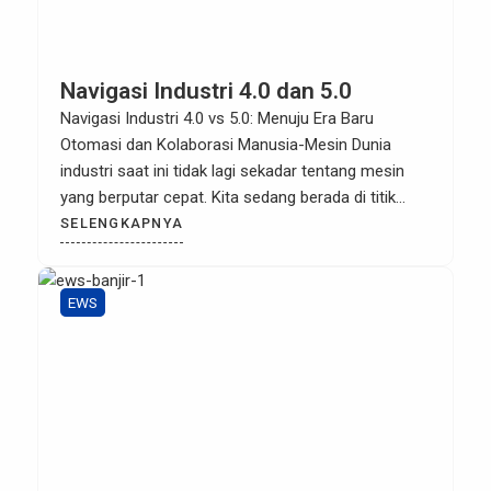
Navigasi Industri 4.0 dan 5.0
Navigasi Industri 4.0 vs 5.0: Menuju Era Baru
Otomasi dan Kolaborasi Manusia-Mesin Dunia
industri saat ini tidak lagi sekadar tentang mesin
yang berputar cepat. Kita sedang berada di titik
temu antara efisiensi digital Industri 4.0 dan
SELENGKAPNYA
sentuhan humanis Industri 5.0. Bagi pelaku industri
di Indonesia, memahami transisi ini bukan lagi
pilihan, melainkan keharusan untuk tetap […]
EWS