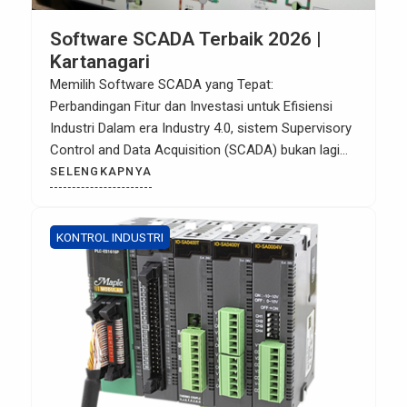
Software SCADA Terbaik 2026 |
Kartanagari
Memilih Software SCADA yang Tepat:
Perbandingan Fitur dan Investasi untuk Efisiensi
Industri Dalam era Industry 4.0, sistem Supervisory
Control and Data Acquisition (SCADA) bukan lagi
sekadar alat monitoring, melainkan tulang
SELENGKAPNYA
punggung pengambilan keputusan berbasis data
secara real-time. Namun, dengan banyaknya pilihan
di pasar, pemilihan software seringkali menjadi
KONTROL INDUSTRI
tantangan tersendiri bagi manajemen. Pemilihan
SCADA yang tepat […]