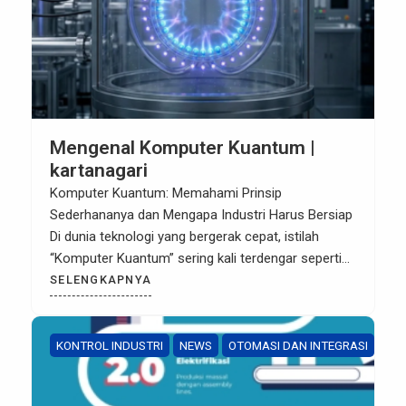
Mengenal Komputer Kuantum |
kartanagari
Komputer Kuantum: Memahami Prinsip
Sederhananya dan Mengapa Industri Harus Bersiap
Di dunia teknologi yang bergerak cepat, istilah
“Komputer Kuantum” sering kali terdengar seperti
fiksi ilmiah. Namun, bagi para pelaku industri dan
SELENGKAPNYA
teknologi seperti di Kartanagari, memahami dasar-
dasar teknologi ini sangat penting karena
potensinya yang dapat mengubah peta keamanan
KONTROL INDUSTRI
NEWS
OTOMASI DAN INTEGRASI
data dan optimasi sistem kontrol di masa […]