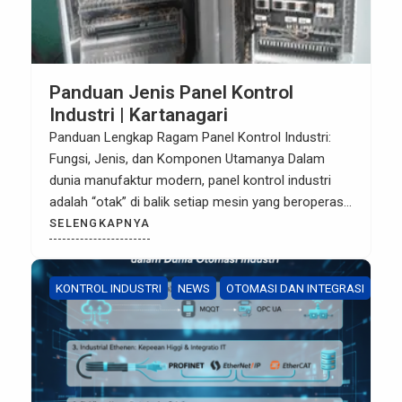
Panduan Jenis Panel Kontrol
Industri | Kartanagari
Panduan Lengkap Ragam Panel Kontrol Industri:
Fungsi, Jenis, dan Komponen Utamanya Dalam
dunia manufaktur modern, panel kontrol industri
adalah “otak” di balik setiap mesin yang beroperasi.
Tanpa sistem kontrol yang terintegrasi dengan baik,
SELENGKAPNYA
efisiensi produksi terancam, dan risiko keamanan
kerja meningkat. Bagi para pelaku industri,
memahami jenis panel yang tepat adalah kunci
KONTROL INDUSTRI
NEWS
OTOMASI DAN INTEGRASI
optimasi operasional. Artikel […]