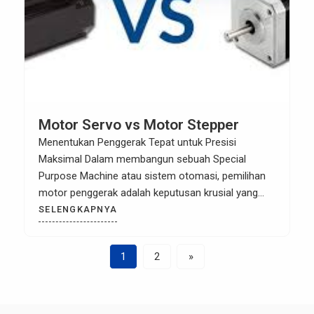
Motor Servo vs Motor Stepper
Menentukan Penggerak Tepat untuk Presisi
Maksimal Dalam membangun sebuah Special
Purpose Machine atau sistem otomasi, pemilihan
motor penggerak adalah keputusan krusial yang
menentukan performa akhir. Dua pilihan yang paling
SELENGKAPNYA
sering diperdebatkan adalah Motor Servo dan
Motor Stepper. Meskipun keduanya digunakan
1
2
»
untuk kontrol posisi, cara kerja dan karakteristiknya
sangat berbeda. Di Kartanagari, kami sering
mendapati bahwa […]