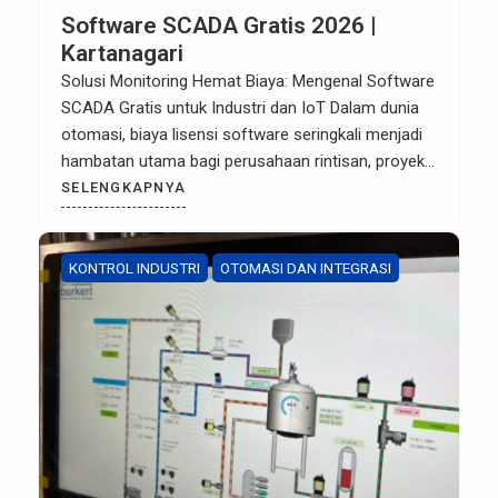
Software SCADA Gratis 2026 |
Kartanagari
Solusi Monitoring Hemat Biaya: Mengenal Software
SCADA Gratis untuk Industri dan IoT Dalam dunia
otomasi, biaya lisensi software seringkali menjadi
hambatan utama bagi perusahaan rintisan, proyek
riset, maupun UKM. Namun, tahukah Anda bahwa
SELENGKAPNYA
saat ini tersedia berbagai pilihan Software SCADA
Gratis yang memiliki fitur tangguh dan mampu
bersaing dengan brand berbayar? Penggunaan
KONTROL INDUSTRI
OTOMASI DAN INTEGRASI
software SCADA gratis […]