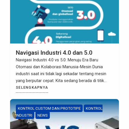
Navigasi Industri 4.0 dan 5.0
Navigasi Industri 4.0 vs 5.0: Menuju Era Baru
Otomasi dan Kolaborasi Manusia-Mesin Dunia
industri saat ini tidak lagi sekadar tentang mesin
yang berputar cepat. Kita sedang berada di titik
temu antara efisiensi digital Industri 4.0 dan
SELENGKAPNYA
sentuhan humanis Industri 5.0. Bagi pelaku industri
di Indonesia, memahami transisi ini bukan lagi
pilihan, melainkan keharusan untuk tetap […]
KONTROL CUSTOM DAN PROTOTIPE
KONTROL
INDUSTRI
NEWS