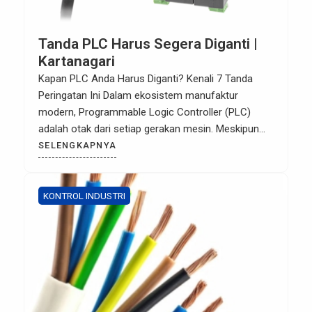
Tanda PLC Harus Segera Diganti |
Kartanagari
Kapan PLC Anda Harus Diganti? Kenali 7 Tanda
Peringatan Ini Dalam ekosistem manufaktur
modern, Programmable Logic Controller (PLC)
adalah otak dari setiap gerakan mesin. Meskipun
PLC dirancang untuk daya tahan ekstrem di
SELENGKAPNYA
lingkungan industri, perangkat ini tidaklah abadi.
Mempertahankan PLC yang sudah usang bukan
hanya menghambat produktivitas, tetapi juga
KONTROL INDUSTRI
menyimpan risiko kegagalan sistem yang fatal. […]