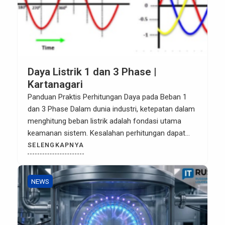
Daya Listrik 1 dan 3 Phase |
Kartanagari
Panduan Praktis Perhitungan Daya pada Beban 1
dan 3 Phase Dalam dunia industri, ketepatan dalam
menghitung beban listrik adalah fondasi utama
keamanan sistem. Kesalahan perhitungan dapat
berakibat fatal, mulai dari overload pada kabel
SELENGKAPNYA
hingga kerusakan pada komponen panel kontrol.
Sebagai penyedia solusi panel kustom, Kartanagari
merangkum panduan sederhana untuk membantu
NEWS
Anda menghitung kebutuhan daya listrik […]