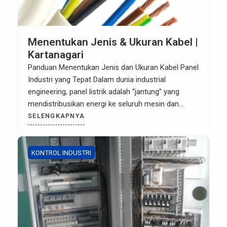
Menentukan Jenis & Ukuran Kabel |
Kartanagari
Panduan Menentukan Jenis dan Ukuran Kabel Panel
Industri yang Tepat Dalam dunia industrial
engineering, panel listrik adalah “jantung” yang
mendistribusikan energi ke seluruh mesin dan
sistem kontrol. Kesalahan dalam memilih
SELENGKAPNYA
spesifikasi kabel bukan hanya menyebabkan
inefisiensi energi, tetapi juga risiko fatal seperti
overheating (panas berlebih) hingga kebakaran
KONTROL INDUSTRI
sirkuit. Artikel ini akan mengulas parameter utama
dalam […]