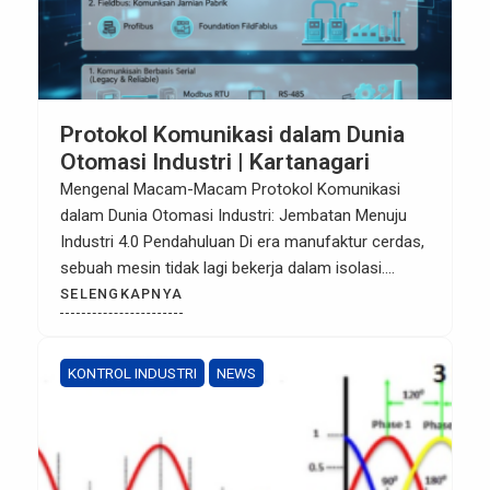
Protokol Komunikasi dalam Dunia
Otomasi Industri | Kartanagari
Mengenal Macam-Macam Protokol Komunikasi
dalam Dunia Otomasi Industri: Jembatan Menuju
Industri 4.0 Pendahuluan Di era manufaktur cerdas,
sebuah mesin tidak lagi bekerja dalam isolasi.
Keberhasilan sistem otomasi sangat bergantung
SELENGKAPNYA
pada kemampuan antar perangkat—seperti PLC,
sensor, robot, dan HMI—untuk “berbicara” satu
sama lain secara real-time. Tanpa bahasa atau
KONTROL INDUSTRI
NEWS
protokol komunikasi yang tepat, efisiensi produksi
hanyalah angan-angan. […]