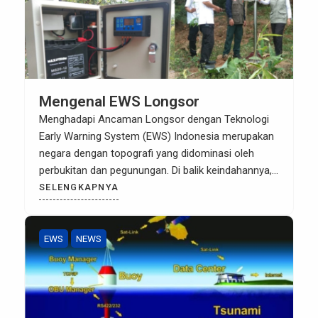
Mengenal EWS Longsor
Menghadapi Ancaman Longsor dengan Teknologi
Early Warning System (EWS) Indonesia merupakan
negara dengan topografi yang didominasi oleh
perbukitan dan pegunungan. Di balik keindahannya,
terdapat risiko bencana tanah longsor yang
SELENGKAPNYA
mengintai, terutama saat intensitas curah hujan
meningkat. Untuk meminimalisir risiko jatuhnya
korban jiwa dan kerugian materiil, penerapan Early
EWS
NEWS
Warning System (EWS) Longsor menjadi solusi
teknologi yang […]