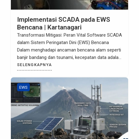
Implementasi SCADA pada EWS
Bencana | Kartanagari
Transformasi Mitigasi: Peran Vital Software SCADA
dalam Sistem Peringatan Dini (EWS) Bencana
Dalam menghadapi ancaman bencana alam seperti
banjir bandang dan tsunami, kecepatan data adalah
kunci keselamatan nyawa. Teknologi SCADA
SELENGKAPNYA
(Supervisory Control and Data Acquisition), yang
selama ini menjadi tulang punggung pabrik-pabrik
besar, kini bertransformasi menjadi otak di balik
EWS
Early Warning System (EWS) yang cerdas […]