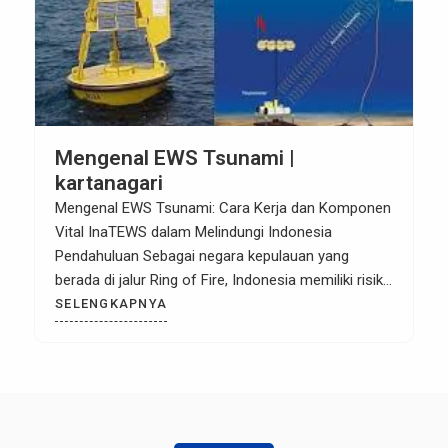
Mengenal EWS Tsunami |
kartanagari
Mengenal EWS Tsunami: Cara Kerja dan Komponen
Vital InaTEWS dalam Melindungi Indonesia
Pendahuluan Sebagai negara kepulauan yang
berada di jalur Ring of Fire, Indonesia memiliki risiko
tinggi terhadap bencana tsunami. Salah satu pilar
SELENGKAPNYA
utama dalam keselamatan maritim dan pesisir
adalah Tsunami Early Warning System (EWS). Di
Indonesia, sistem ini dikenal dengan nama
InaTEWS (Indonesia […]