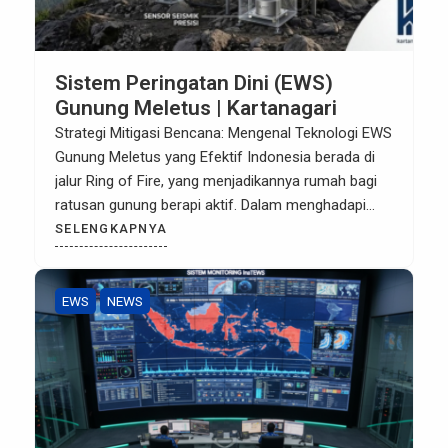
Sistem Peringatan Dini (EWS)
Gunung Meletus | Kartanagari
Strategi Mitigasi Bencana: Mengenal Teknologi EWS
Gunung Meletus yang Efektif Indonesia berada di
jalur Ring of Fire, yang menjadikannya rumah bagi
ratusan gunung berapi aktif. Dalam menghadapi
risiko erupsi, keterlambatan informasi dalam
SELENGKAPNYA
hitungan detik dapat berakibat fatal. Inilah mengapa
implementasi Sistem Peringatan Dini (Early Warning
System/EWS) yang tangguh menjadi investasi
EWS
NEWS
krusial bagi keselamatan publik dan […]