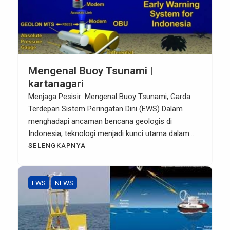
Mengenal Buoy Tsunami |
kartanagari
Menjaga Pesisir: Mengenal Buoy Tsunami, Garda
Terdepan Sistem Peringatan Dini (EWS) Dalam
menghadapi ancaman bencana geologis di
Indonesia, teknologi menjadi kunci utama dalam
menyelamatkan nyawa. Salah satu instrumen paling
SELENGKAPNYA
krusial dalam Early Warning System (EWS) tsunami
adalah Buoy. Artikel ini akan mengupas tuntas apa
itu Buoy tsunami, komponen penyusunnya, serta
EWS
NEWS
bagaimana prinsip kerjanya dalam mendeteksi […]