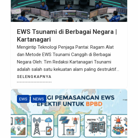
EWS Tsunami di Berbagai Negara |
Kartanagari
Mengintip Teknologi Penjaga Pantai: Ragam Alat
dan Metode EWS Tsunami Canggih di Berbagai
Negara Oleh: Tim Redaksi Kartanagari Tsunami
adalah salah satu kekuatan alam paling destruktif
yang dapat menghantam wilayah pesisir tanpa
SELENGKAPNYA
peringatan visual yang jelas sebelumnya. Dalam
mitigasi bencana tsunami, waktu adalah nyawa.
Detik-detik berharga antara terjadinya gempa bumi
EWS
NEWS
di dasar laut dan tibanya […]