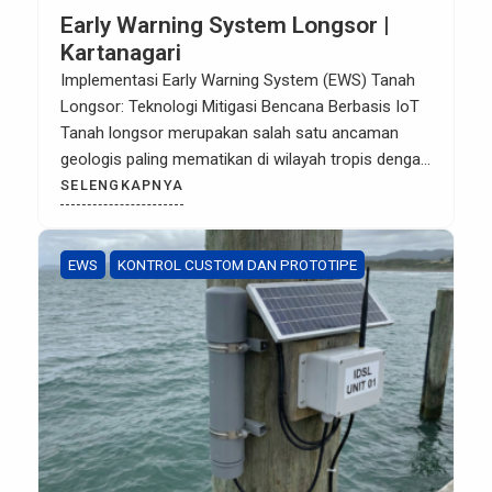
Early Warning System Longsor |
Kartanagari
Implementasi Early Warning System (EWS) Tanah
Longsor: Teknologi Mitigasi Bencana Berbasis IoT
Tanah longsor merupakan salah satu ancaman
geologis paling mematikan di wilayah tropis dengan
curah hujan tinggi seperti Indonesia. Untuk
SELENGKAPNYA
meminimalkan risiko kehilangan jiwa dan kerusakan
infrastruktur, penerapan Early Warning System
(EWS) tanah longsor yang akurat bukan lagi pilihan,
EWS
KONTROL CUSTOM DAN PROTOTIPE
melainkan keharusan strategis bagi pemerintah […]