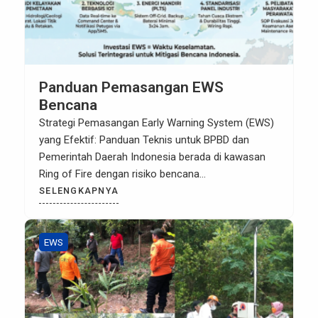
Panduan Pemasangan EWS
Bencana
Strategi Pemasangan Early Warning System (EWS)
yang Efektif: Panduan Teknis untuk BPBD dan
Pemerintah Daerah Indonesia berada di kawasan
Ring of Fire dengan risiko bencana
hidrometeorologi seperti banjir dan tanah longsor
SELENGKAPNYA
yang terus meningkat setiap tahunnya. Dalam
upaya mitigasi, Badan Penanggulangan Bencana
Daerah (BPBD) memegang peran vital sebagai
EWS
garda terdepan keselamatan warga. Salah satu
instrumen […]