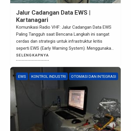
Jalur Cadangan Data EWS |
Kartanagari
Komunikasi Radio VHF: Jalur Cadangan Data EWS
Paling Tangguh saat Bencana Langkah ini sangat
cerdas dan strategis untuk infrastruktur kritis
seperti EWS (Early Warning System). Menggunakan
frekuensi VHF (Very High Frequency) sebagai jalur
SELENGKAPNYA
redundancy (cadangan) memastikan data tetap
terkirim meskipun jaringan seluler (GSM/4G)
tumbang akibat bencana atau gangguan sinyal di
EWS
KONTROL INDUSTRI
OTOMASI DAN INTEGRASI
daerah remote (seperti perbukitan Bogor). […]