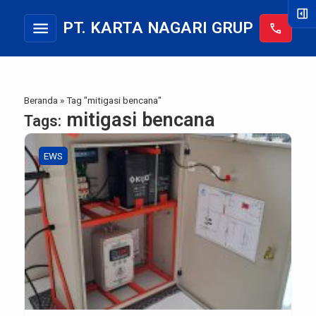
right_panel_open
menu
PT. KARTA NAGARI GRUP
call
Beranda
»
Tag "mitigasi bencana"
mitigasi bencana
Tags:
EWS