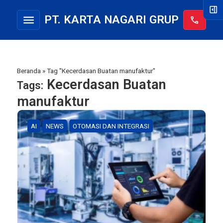
right_panel_open
menu
PT. KARTA NAGARI GRUP
call
Beranda
»
Tag "Kecerdasan Buatan manufaktur"
Kecerdasan Buatan
Tags:
manufaktur
AI
NEWS
OTOMASI DAN INTEGRASI