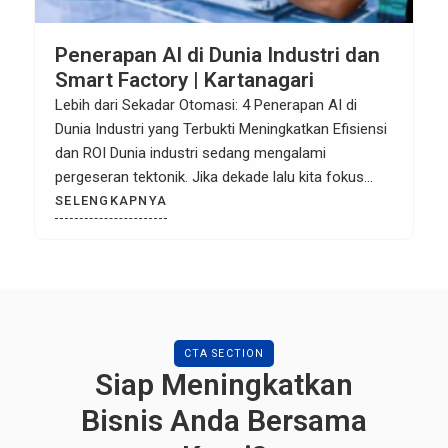
Penerapan AI di Dunia Industri dan
Smart Factory | Kartanagari
Lebih dari Sekadar Otomasi: 4 Penerapan AI di
Dunia Industri yang Terbukti Meningkatkan Efisiensi
dan ROI Dunia industri sedang mengalami
pergeseran tektonik. Jika dekade lalu kita fokus
pada Otomasi (membuat mesin bekerja sendiri),
SELENGKAPNYA
dekade ini kita memasuki era Otonomi (membuat
mesin berpikir sendiri). Pemicu utamanya adalah
Artificial Intelligence (AI). Bagi manajer pabrik,
engineer, dan pemilik […]
CTA SECTION
Siap Meningkatkan
Bisnis Anda Bersama