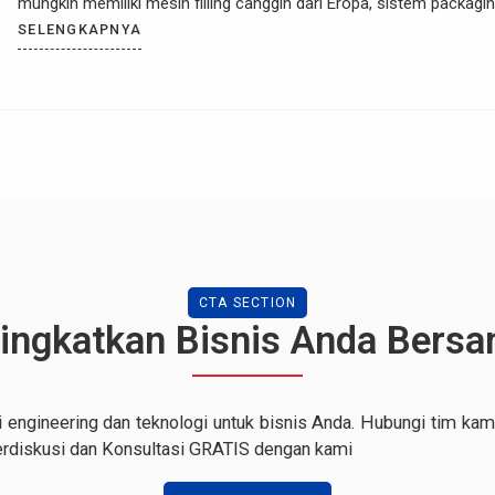
mungkin memiliki mesin filling canggih dari Eropa, sistem packagi
dari Jepang, dan konveyor rakitan lokal. Masing-masing bekerja
SELENGKAPNYA
dengan baik secara individu, namun mereka bekerja sendiri-sendiri
Akibatnya? Operator harus berlari dari satu […]
CTA SECTION
ingkatkan Bisnis Anda Bers
i engineering dan teknologi untuk bisnis Anda. Hubungi tim kami 
erdiskusi dan Konsultasi GRATIS dengan kami