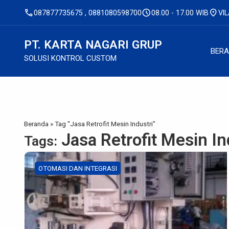
call
schedule
location_on
087877735675 , 0881080598700
08.00 - 17.00 WIB
VI
PT. KARTA NAGARI GRUP
BER
SOLUSI KONTROL CUSTOM
Beranda
»
Tag "Jasa Retrofit Mesin Industri"
Jasa Retrofit Mesin In
Tags:
OTOMASI DAN INTEGRASI