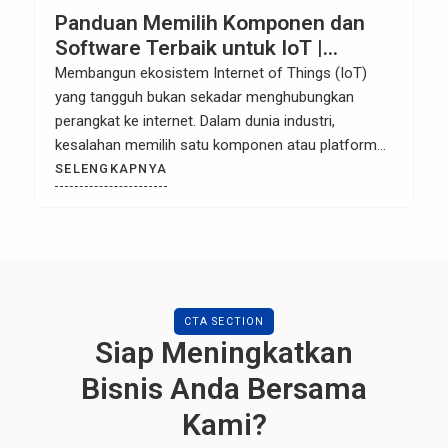
Panduan Memilih Komponen dan
Software Terbaik untuk IoT |
Kartanagari
Membangun ekosistem Internet of Things (IoT)
yang tangguh bukan sekadar menghubungkan
perangkat ke internet. Dalam dunia industri,
kesalahan memilih satu komponen atau platform
perangkat lunak dapat menyebabkan kegagalan
SELENGKAPNYA
sistem secara keseluruhan, masalah keamanan
data, hingga biaya perawatan yang membengkak.
Bagi para engineer dan pengambil keputusan di
sektor industri, berikut adalah panduan
komprehensif dalam menentukan kombinasi […]
CTA SECTION
Siap Meningkatkan
Bisnis Anda Bersama
Kami?