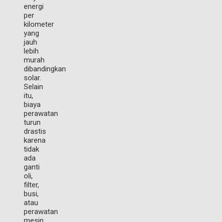
energi
per
kilometer
yang
jauh
lebih
murah
dibandingkan
solar.
Selain
itu,
biaya
perawatan
turun
drastis
karena
tidak
ada
ganti
oli,
filter,
busi,
atau
perawatan
mesin