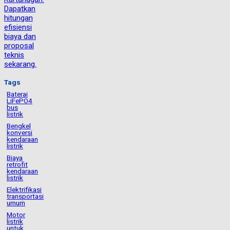
Dapatkan
hitungan
efisiensi
biaya dan
proposal
teknis
sekarang.
Tags
Baterai
LiFePO4
bus
listrik
Bengkel
konversi
kendaraan
listrik
Biaya
retrofit
kendaraan
listrik
Elektrifikasi
transportasi
umum
Motor
listrik
untuk