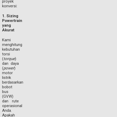
proyek
konversi:
1. Sizing
Powertrain
yang
Akurat
Kami
menghitung
kebutuhan
torsi
(
torque
)
dan daya
(
power
)
motor
listrik
berdasarkan
bobot
bus
(GVW)
dan rute
operasional
Anda.
Apakah