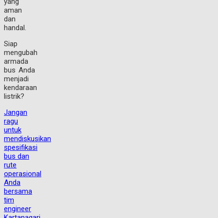
yang
aman
dan
handal.
Siap
mengubah
armada
bus Anda
menjadi
kendaraan
listrik?
Jangan
ragu
untuk
mendiskusikan
spesifikasi
bus dan
rute
operasional
Anda
bersama
tim
engineer
Kartanagari.