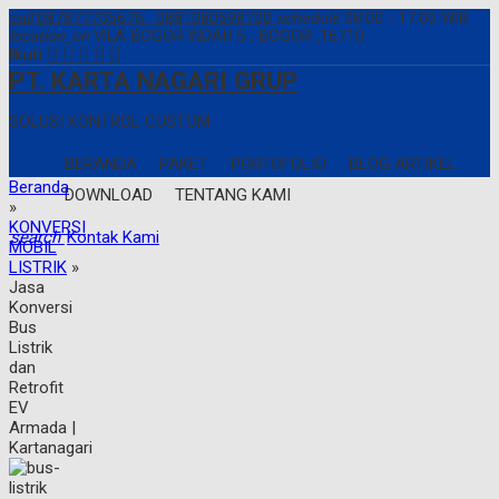
call
087877735675 , 0881080598700
schedule
08.00 - 17.00 WIB
location_on
VILA BOGOR INDAH 5 , BOGOR ,16710
Ikuti
PT. KARTA NAGARI GRUP
SOLUSI KONTROL CUSTOM
BERANDA
PAKET
PORTOFOLIO
BLOG ARTIKEL
Beranda
DOWNLOAD
TENTANG KAMI
»
KONVERSI
search
Kontak Kami
MOBIL
LISTRIK
»
Jasa
Konversi
Bus
Listrik
dan
Retrofit
EV
Armada |
Kartanagari