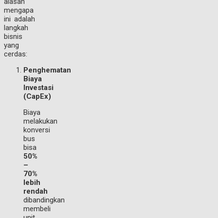
alasan
mengapa
ini adalah
langkah
bisnis
yang
cerdas:
Penghematan
Biaya
Investasi
(CapEx)
Biaya
melakukan
konversi
bus
bisa
50%
–
70%
lebih
rendah
dibandingkan
membeli
unit