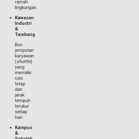
ramah
lingkungan.
Kawasan
Industri
&
Tambang
Bus
jemputan
karyawan
(
shuttle
)
yang
memiliki
rute
tetap
dan
jarak
tempuh
terukur
setiap
hari.
Kampus
&
Sekolah