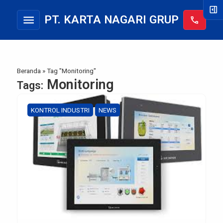
right_panel_open
menu
PT. KARTA NAGARI GRUP
call
Beranda
»
Tag "Monitoring"
Monitoring
Tags:
KONTROL INDUSTRI
NEWS