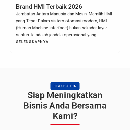
Brand HMI Terbaik 2026
Jembatan Antara Manusia dan Mesin: Memilih HMI
yang Tepat Dalam sistem otomasi modern, HMI
(Human Machine Interface) bukan sekadar layar
sentuh. Ia adalah jendela operasional yang
menentukan seberapa cepat operator dapat
SELENGKAPNYA
merespons data mesin. Memilih HMI yang salah
bisa berakibat pada downtime yang lama atau
visualisasi data yang membingungkan. Sebagai
spesialis dalam Special Purpose Control, […]
CTA SECTION
Siap Meningkatkan
Bisnis Anda Bersama
Kami?