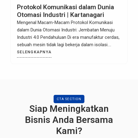
Protokol Komunikasi dalam Dunia
Otomasi Industri | Kartanagari
Mengenal Macam-Macam Protokol Komunikasi
dalam Dunia Otomasi Industri: Jembatan Menuju
Industri 4.0 Pendahuluan Di era manufaktur cerdas,
sebuah mesin tidak lagi bekerja dalam isolasi.
Keberhasilan sistem otomasi sangat bergantung
SELENGKAPNYA
pada kemampuan antar perangkat—seperti PLC,
sensor, robot, dan HMI—untuk “berbicara” satu
sama lain secara real-time. Tanpa bahasa atau
protokol komunikasi yang tepat, efisiensi produksi
hanyalah angan-angan. […]
CTA SECTION
Siap Meningkatkan
Bisnis Anda Bersama
Kami?