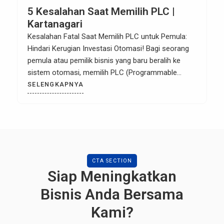
5 Kesalahan Saat Memilih PLC |
Kartanagari
Kesalahan Fatal Saat Memilih PLC untuk Pemula:
Hindari Kerugian Investasi Otomasi! Bagi seorang
pemula atau pemilik bisnis yang baru beralih ke
sistem otomasi, memilih PLC (Programmable
Logic Controller) bisa menjadi tugas yang
SELENGKAPNYA
membingungkan. Banyaknya brand di pasaran
dengan spesifikasi yang mirip sering kali berujung
pada keputusan pembelian yang salah. Kesalahan
dalam memilih PLC tidak hanya […]
CTA SECTION
Siap Meningkatkan
Bisnis Anda Bersama
Kami?