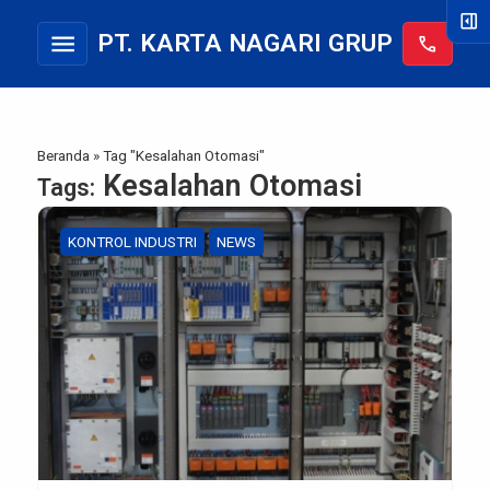
right_panel_open
menu
PT. KARTA NAGARI GRUP
call
Beranda
»
Tag "Kesalahan Otomasi"
Kesalahan Otomasi
Tags:
KONTROL INDUSTRI
NEWS