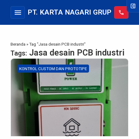
right_panel_open
menu
PT. KARTA NAGARI GRUP
call
Beranda
»
Tag "Jasa desain PCB industri"
Jasa desain PCB industri
Tags:
KONTROL CUSTOM DAN PROTOTIPE