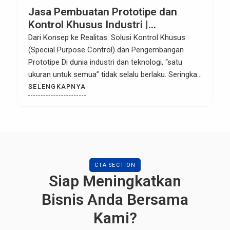
Jasa Pembuatan Prototipe dan
Kontrol Khusus Industri |
Kartanagari
Dari Konsep ke Realitas: Solusi Kontrol Khusus
(Special Purpose Control) dan Pengembangan
Prototipe Di dunia industri dan teknologi, “satu
ukuran untuk semua” tidak selalu berlaku. Seringkali,
tantangan terbesar di lantai produksi atau
SELENGKAPNYA
laboratorium riset membutuhkan solusi yang unik—
sebuah alat yang belum ada di pasaran. Mungkin
Anda membutuhkan mesin tes otomatis untuk
Quality Control produk spesifik? […]
CTA SECTION
Siap Meningkatkan
Bisnis Anda Bersama
Kami?