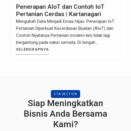
Penerapan AIoT dan Contoh IoT
Pertanian Cerdas | Kartanagari
Mengubah Data Menjadi Emas Hijau: Penerapan IoT
Pertanian Diperkuat Kecerdasan Buatan (AIoT) dan
Contoh Nyatanya Pertanian modern kini tidak lagi
bergantung pada naluri semata. Di tengah
tantangan perubahan iklim dan kebutuhan pangan
SELENGKAPNYA
global, efisiensi adalah kunci. Teknologi IoT
(Internet of Things) telah berhasil memberikan
“indra” pada lahan pertanian, memungkinkan kita
mengukur kelembapan tanah, suhu, dan […]
CTA SECTION
Siap Meningkatkan
Bisnis Anda Bersama
Kami?