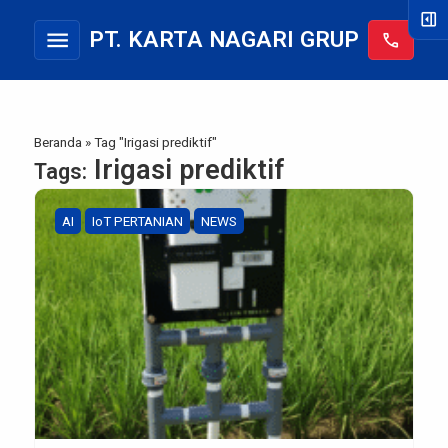
right_panel_open
menu
PT. KARTA NAGARI GRUP
call
Beranda
»
Tag "Irigasi prediktif"
Irigasi prediktif
Tags:
AI
IoT PERTANIAN
NEWS