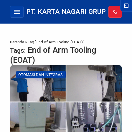
right_panel_open
menu
PT. KARTA NAGARI GRUP
call
Beranda
»
Tag "End of Arm Tooling (EOAT)"
End of Arm Tooling
Tags:
(EOAT)
OTOMASI DAN INTEGRASI