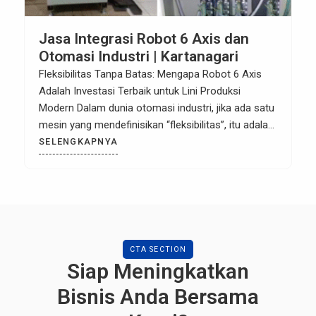
Jasa Integrasi Robot 6 Axis dan
Otomasi Industri | Kartanagari
Fleksibilitas Tanpa Batas: Mengapa Robot 6 Axis
Adalah Investasi Terbaik untuk Lini Produksi
Modern Dalam dunia otomasi industri, jika ada satu
mesin yang mendefinisikan “fleksibilitas”, itu adalah
Robot 6 Axis (Robot Enam Sumbu). Sering disebut
SELENGKAPNYA
sebagai Articulated Robot atau lengan robot, mesin
ini adalah tulang punggung manufaktur modern,
mulai dari perakitan elektronik mikro hingga
pengelasan […]
CTA SECTION
Siap Meningkatkan
Bisnis Anda Bersama