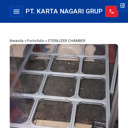
right_panel_open
menu
PT. KARTA NAGARI GRUP
call
Beranda
»
Portofolio
»
STERILIZER CHAMBER