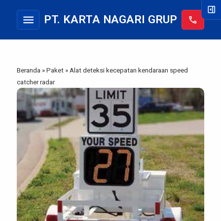
right_panel_open
menu
PT. KARTA NAGARI GRUP
call
Beranda
»
Paket
»
Alat deteksi kecepatan kendaraan speed
catcher radar