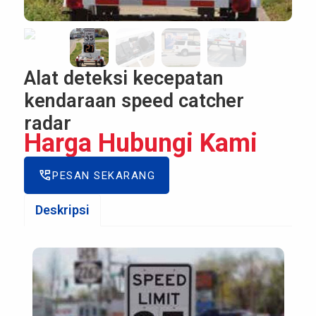
Alat deteksi kecepatan
kendaraan speed catcher
radar
Harga Hubungi Kami
perm_phone_msg
PESAN SEKARANG
Deskripsi