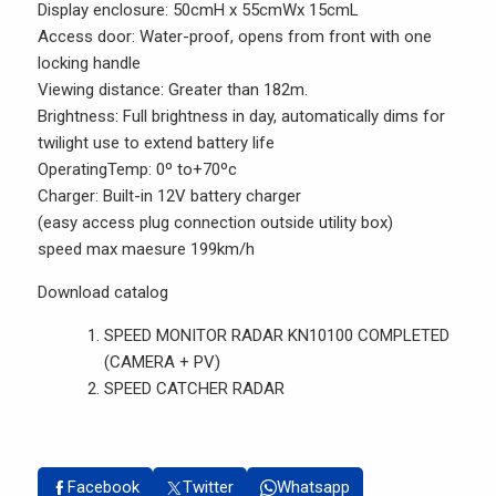
Display enclosure: 50cmH x 55cmWx 15cmL
Access door: Water-proof, opens from front with one
locking handle
Viewing distance: Greater than 182m.
Brightness: Full brightness in day, automatically dims for
twilight use to extend battery life
OperatingTemp: 0º to+70ºc
Charger: Built-in 12V battery charger
(easy access plug connection outside utility box)
speed max maesure 199km/h
Download catalog
SPEED MONITOR RADAR KN10100 COMPLETED
(CAMERA + PV)
SPEED CATCHER RADAR
Facebook
Twitter
Whatsapp