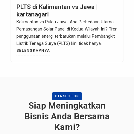
PLTS di Kalimantan vs Jawa |
kartanagari
Kalimantan vs Pulau Jawa: Apa Perbedaan Utama
Pemasangan Solar Panel di Kedua Wilayah Ini? Tren
penggunaan energi terbarukan melalui Pembangkit
Listrik Tenaga Surya (PLTS) kini tidak hanya
berpusat di Pulau Jawa. Kalimantan, dengan visi Ibu
SELENGKAPNYA
Kota Nusantara (IKN) yang mengusung konsep
green city, kini menjadi magnet baru bagi adopsi
panel surya. Namun, memasang solar panel […]
CTA SECTION
Siap Meningkatkan
Bisnis Anda Bersama
Kami?