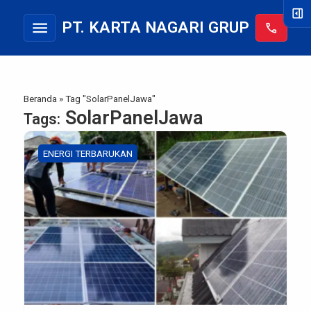
right_panel_open
menu
PT. KARTA NAGARI GRUP
call
Beranda
»
Tag "SolarPanelJawa"
SolarPanelJawa
Tags:
ENERGI TERBARUKAN