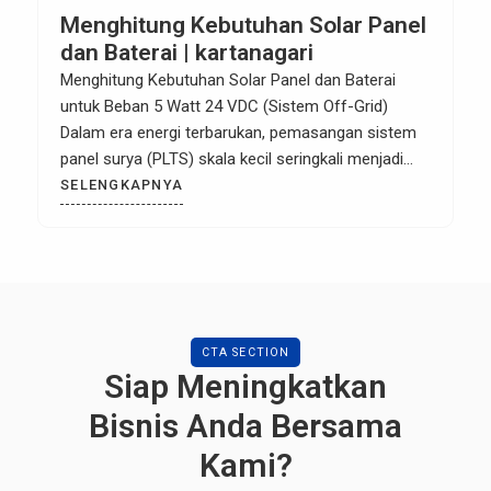
Menghitung Kebutuhan Solar Panel
dan Baterai | kartanagari
Menghitung Kebutuhan Solar Panel dan Baterai
untuk Beban 5 Watt 24 VDC (Sistem Off-Grid)
Dalam era energi terbarukan, pemasangan sistem
panel surya (PLTS) skala kecil seringkali menjadi
solusi cerdas untuk perangkat mandiri seperti
SELENGKAPNYA
CCTV, sensor IoT, atau lampu jalan mini. Salah satu
pertanyaan yang paling sering muncul di komunitas
Kartanagari adalah: “Bagaimana cara menghitung
kebutuhan […]
CTA SECTION
Siap Meningkatkan
Bisnis Anda Bersama
Kami?