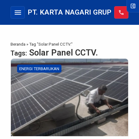
right_panel_open
menu
PT. KARTA NAGARI GRUP
call
Beranda
»
Tag "Solar Panel CCTV."
Solar Panel CCTV.
Tags:
ENERGI TERBARUKAN