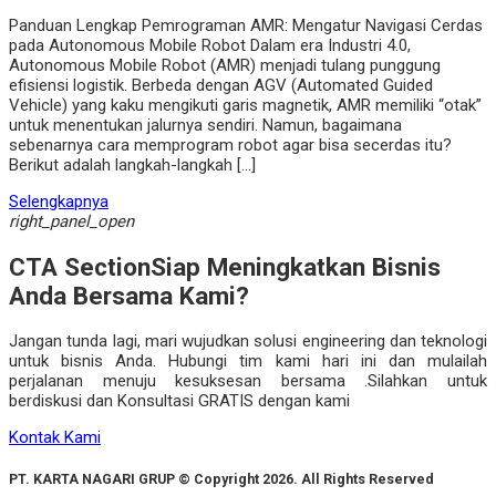
Panduan Lengkap Pemrograman AMR: Mengatur Navigasi Cerdas
pada Autonomous Mobile Robot Dalam era Industri 4.0,
Autonomous Mobile Robot (AMR) menjadi tulang punggung
efisiensi logistik. Berbeda dengan AGV (Automated Guided
Vehicle) yang kaku mengikuti garis magnetik, AMR memiliki “otak”
untuk menentukan jalurnya sendiri. Namun, bagaimana
sebenarnya cara memprogram robot agar bisa secerdas itu?
Berikut adalah langkah-langkah […]
Selengkapnya
right_panel_open
CTA Section
Siap Meningkatkan Bisnis
Anda Bersama Kami?
Jangan tunda lagi, mari wujudkan solusi engineering dan teknologi
untuk bisnis Anda. Hubungi tim kami hari ini dan mulailah
perjalanan menuju kesuksesan bersama .Silahkan untuk
berdiskusi dan Konsultasi GRATIS dengan kami
Kontak Kami
PT. KARTA NAGARI GRUP © Copyright 2026. All Rights Reserved