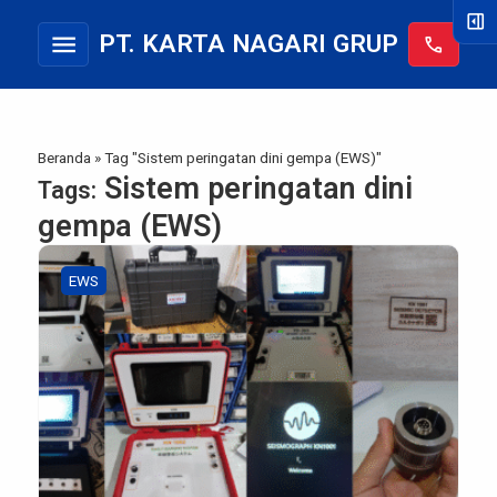
right_panel_open
menu
PT. KARTA NAGARI GRUP
call
Beranda
»
Tag "Sistem peringatan dini gempa (EWS)"
Sistem peringatan dini
Tags:
gempa (EWS)
EWS