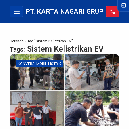
right_panel_open
menu
PT. KARTA NAGARI GRUP
call
Beranda
»
Tag "Sistem Kelistrikan EV"
Sistem Kelistrikan EV
Tags:
KONVERSI MOBIL LISTRIK