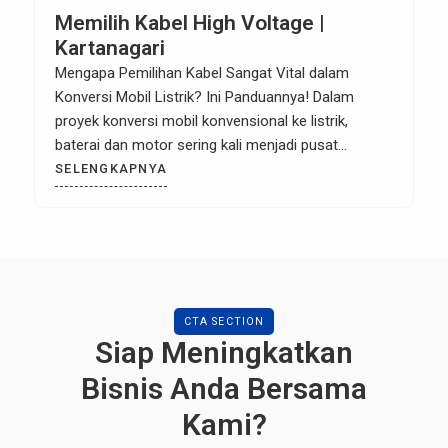
Memilih Kabel High Voltage |
Kartanagari
Mengapa Pemilihan Kabel Sangat Vital dalam
Konversi Mobil Listrik? Ini Panduannya! Dalam
proyek konversi mobil konvensional ke listrik,
baterai dan motor sering kali menjadi pusat
perhatian. Namun, ada pahlawan tak berwajah yang
SELENGKAPNYA
menentukan apakah sistem tersebut akan bekerja
dengan efisien atau justru berakhir dengan risiko
kebakaran: Kabel Kelistrikan. Berbeda dengan mobil
bensin yang hanya menggunakan […]
CTA SECTION
Siap Meningkatkan
Bisnis Anda Bersama
Kami?