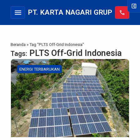
right_panel_open
menu
PT. KARTA NAGARI GRUP
call
Beranda
»
Tag "PLTS Off-Grid Indonesia"
PLTS Off-Grid Indonesia
Tags:
ENERGI TERBARUKAN