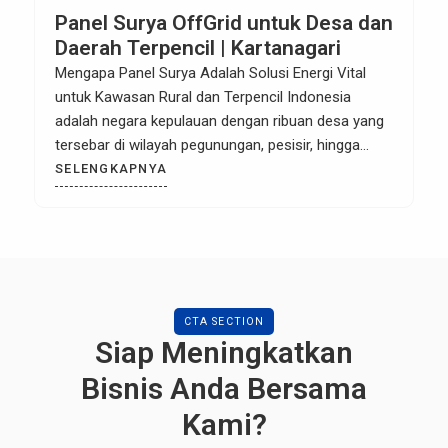
Panel Surya OffGrid untuk Desa dan
Daerah Terpencil | Kartanagari
Mengapa Panel Surya Adalah Solusi Energi Vital
untuk Kawasan Rural dan Terpencil Indonesia
adalah negara kepulauan dengan ribuan desa yang
tersebar di wilayah pegunungan, pesisir, hingga
pulau-pulau kecil. Bagi wilayah perkotaan, listrik
SELENGKAPNYA
adalah komoditas yang “tinggal colok”. Namun, bagi
kawasan rural (pedesaan) dan remote area, akses
energi yang stabil seringkali menjadi tantangan
infrastruktur terbesar. Menarik […]
CTA SECTION
Siap Meningkatkan
Bisnis Anda Bersama
Kami?