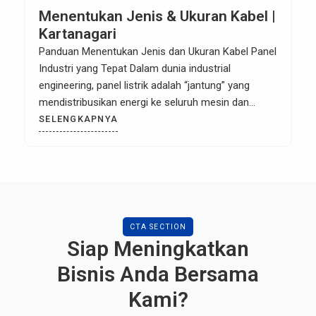
Menentukan Jenis & Ukuran Kabel |
Kartanagari
Panduan Menentukan Jenis dan Ukuran Kabel Panel
Industri yang Tepat Dalam dunia industrial
engineering, panel listrik adalah “jantung” yang
mendistribusikan energi ke seluruh mesin dan
sistem kontrol. Kesalahan dalam memilih
SELENGKAPNYA
spesifikasi kabel bukan hanya menyebabkan
inefisiensi energi, tetapi juga risiko fatal seperti
overheating (panas berlebih) hingga kebakaran
sirkuit. Artikel ini akan mengulas parameter utama
dalam […]
CTA SECTION
Siap Meningkatkan
Bisnis Anda Bersama
Kami?