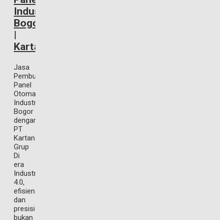
Industri
Bogor
|
Kartanagari
Jasa
Pembuatan
Panel
Otomasi
Industri
Bogor
dengan
PT
Kartanagari
Grup
Di
era
Industri
4.0,
efisiensi
dan
presisi
bukan