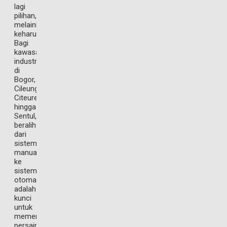
lagi
pilihan,
melainkan
keharusan.
Bagi
kawasan
industri
di
Bogor,
Cileungsi,
Citeureup,
hingga
Sentul,
beralih
dari
sistem
manual
ke
sistem
otomatisasi
adalah
kunci
untuk
memenangkan
persaingan