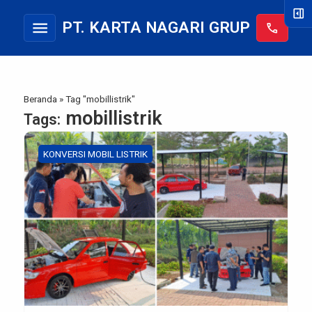
right_panel_open
menu
PT. KARTA NAGARI GRUP
call
Beranda
»
Tag "mobillistrik"
mobillistrik
Tags:
KONVERSI MOBIL LISTRIK