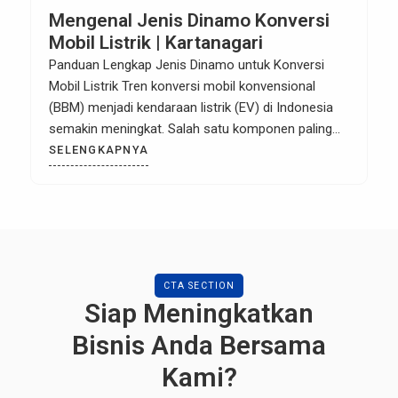
Mengenal Jenis Dinamo Konversi
Mobil Listrik | Kartanagari
Panduan Lengkap Jenis Dinamo untuk Konversi
Mobil Listrik Tren konversi mobil konvensional
(BBM) menjadi kendaraan listrik (EV) di Indonesia
semakin meningkat. Salah satu komponen paling
krusial dalam proses ini adalah dinamo atau motor
SELENGKAPNYA
listrik. Memilih dinamo yang tepat bukan hanya soal
kecepatan, tapi juga efisiensi, daya tahan, dan
kesesuaian dengan bobot kendaraan. Bagi Anda
yang […]
CTA SECTION
Siap Meningkatkan
Bisnis Anda Bersama
Kami?