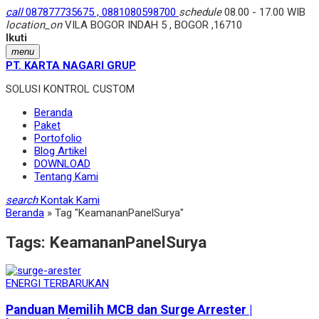
call
087877735675 , 0881080598700
schedule
08.00 - 17.00 WIB
location_on
VILA BOGOR INDAH 5 , BOGOR ,16710
Ikuti
menu
PT. KARTA NAGARI GRUP
SOLUSI KONTROL CUSTOM
Beranda
Paket
Portofolio
Blog Artikel
DOWNLOAD
Tentang Kami
search
Kontak Kami
Beranda
»
Tag "KeamananPanelSurya"
Tags:
KeamananPanelSurya
ENERGI TERBARUKAN
Panduan Memilih MCB dan Surge Arrester |