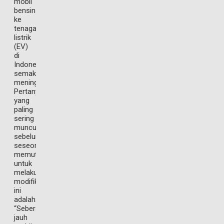
mobil
bensin
ke
tenaga
listrik
(EV)
di
Indonesia
semakin
meningkat.
Pertanyaan
yang
paling
sering
muncul
sebelum
seseorang
memutuskan
untuk
melakukan
modifikasi
ini
adalah:
“Seberapa
jauh