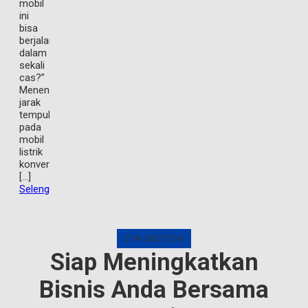
mobil
ini
bisa
berjalan
dalam
sekali
cas?”
Menentukan
jarak
tempuh
pada
mobil
listrik
konversi
[…]
Selengkapnya
CTA SECTION
Siap Meningkatkan
Bisnis Anda Bersama