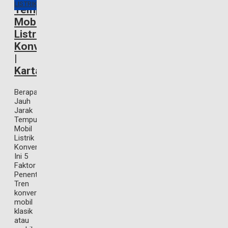
LISTRIK
Tempuh
Mobil
Listrik
Konversi
|
Kartanagari
Berapa
Jauh
Jarak
Tempuh
Mobil
Listrik
Konversi?
Ini 5
Faktor
Penentunya!
Tren
konversi
mobil
klasik
atau