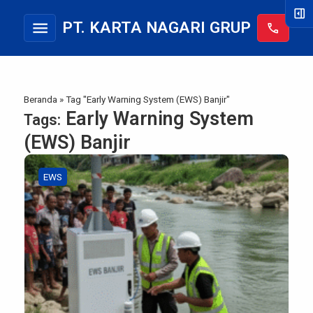
right_panel_open
menu
PT. KARTA NAGARI GRUP
call
Beranda
»
Tag "Early Warning System (EWS) Banjir"
Early Warning System
Tags:
(EWS) Banjir
EWS