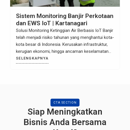
Sistem Monitoring Banjir Perkotaan
dan EWS IoT | Kartanagari
Solusi Monitoring Ketinggian Air Berbasis IoT Banjir
telah menjadi risiko tahunan yang menghantui kota-
kota besar di Indonesia. Kerusakan infrastruktur,
kerugian ekonomi, hingga ancaman keselamatan
jiwa seringkali disebabkan oleh kurangnya informasi
SELENGKAPNYA
yang akurat dan real-time mengenai ketinggian air
di titik-titik krusial. Mengandalkan pemantauan
visual atau laporan warga saja sudah tidak relevan
di era digital ini. Untuk […]
CTA SECTION
Siap Meningkatkan
Bisnis Anda Bersama