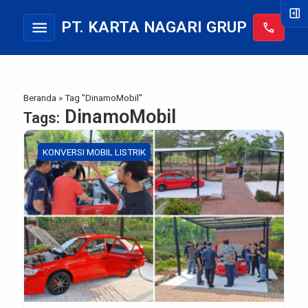
right_panel_open
menu
PT. KARTA NAGARI GRUP
call
Beranda
»
Tag "DinamoMobil"
DinamoMobil
Tags:
KONVERSI MOBIL LISTRIK