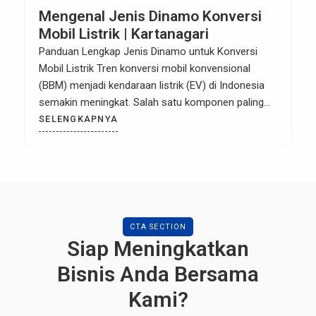
Mengenal Jenis Dinamo Konversi
Mobil Listrik | Kartanagari
Panduan Lengkap Jenis Dinamo untuk Konversi
Mobil Listrik Tren konversi mobil konvensional
(BBM) menjadi kendaraan listrik (EV) di Indonesia
semakin meningkat. Salah satu komponen paling
krusial dalam proses ini adalah dinamo atau motor
SELENGKAPNYA
listrik. Memilih dinamo yang tepat bukan hanya soal
kecepatan, tapi juga efisiensi, daya tahan, dan
kesesuaian dengan bobot kendaraan. Bagi Anda
yang […]
CTA SECTION
Siap Meningkatkan
Bisnis Anda Bersama
Kami?