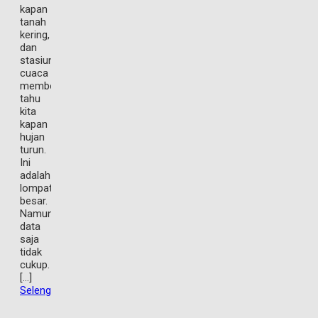
kapan
tanah
kering,
dan
stasiun
cuaca
memberi
tahu
kita
kapan
hujan
turun.
Ini
adalah
lompatan
besar.
Namun,
data
saja
tidak
cukup.
[…]
Selengkapnya