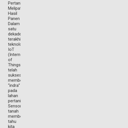
Pertanian
Melipatgandakan
Hasil
Panen
Dalam
satu
dekade
terakhir,
teknologi
IoT
(Internet
of
Things)
telah
sukses
memberikan
“indra”
pada
lahan
pertanian.
Sensor
tanah
memberi
tahu
kita