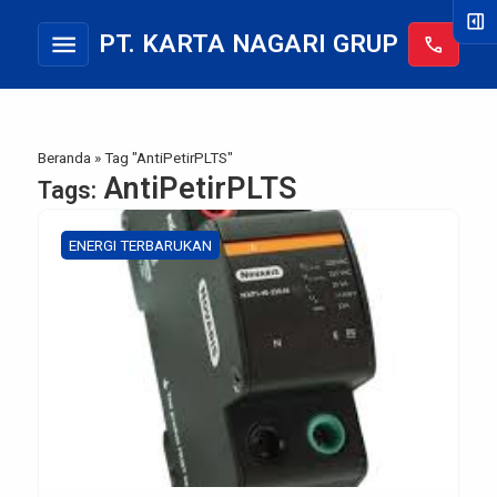
right_panel_open
menu
PT. KARTA NAGARI GRUP
call
Beranda
»
Tag "AntiPetirPLTS"
AntiPetirPLTS
Tags:
ENERGI TERBARUKAN