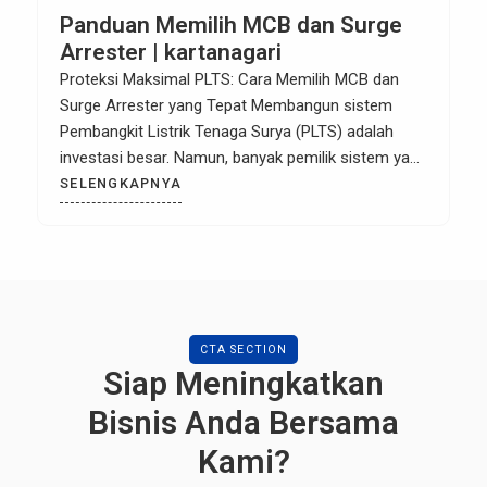
Panduan Memilih MCB dan Surge
Arrester | kartanagari
Proteksi Maksimal PLTS: Cara Memilih MCB dan
Surge Arrester yang Tepat Membangun sistem
Pembangkit Listrik Tenaga Surya (PLTS) adalah
investasi besar. Namun, banyak pemilik sistem yang
hanya fokus pada panel surya dan inverter, tanpa
SELENGKAPNYA
memperhatikan sistem proteksi. Tanpa MCB dan
Surge Arrester yang tepat, sistem Anda rentan
terhadap kerusakan permanen akibat arus pendek
atau sambaran […]
CTA SECTION
Siap Meningkatkan
Bisnis Anda Bersama
Kami?